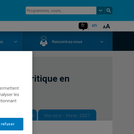
fr
en
us
Rencontrez-nous
alyse critique en
permettent
nalyser les
ctionnant
 - Automne 2026
Horaire - Hiver 2027
 refuser