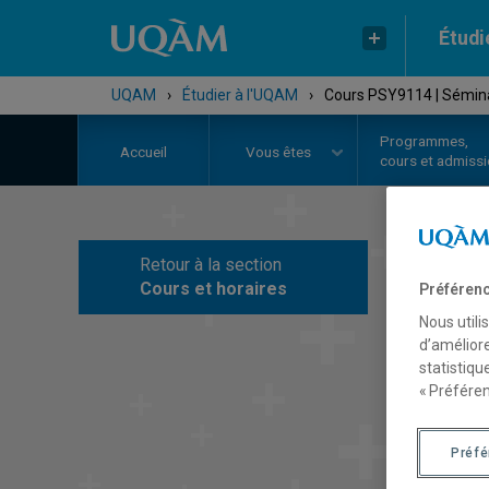
Étudi
UQAM
›
Étudier à l'UQAM
›
Cours PSY9114 | Séminai
Programmes,
Accueil
Vous êtes
cours et admiss
Retour à la section
C
Cours et horaires
Préférenc
Nous utili
d’améliore
statistiqu
« Préféren
Préf