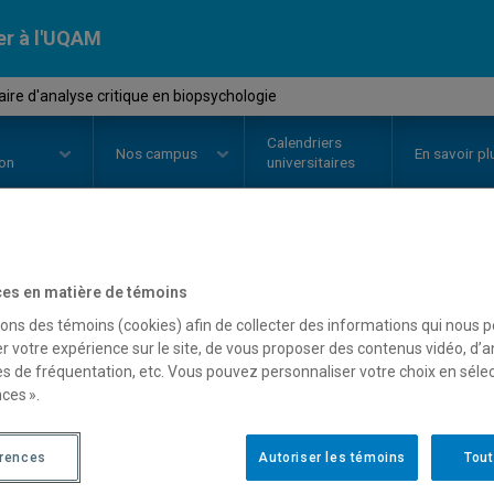
er à l'UQAM
re d'analyse critique en biopsychologie
Calendriers
Nos
campus
En savoir pl
ion
universitaires
OURS
//
PSY9114
-
Séminaire d'an
es en matière de témoins
sons des témoins (cookies) afin de collecter des informations qui nous 
biopsychologie
r votre expérience sur le site, de vous proposer des contenus vidéo, d’a
es de fréquentation, etc. Vous pouvez personnaliser votre choix en séle
ces ».
Description
Horaire - Été 2026
Horaire
érences
Autoriser les témoins
Tout