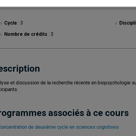
Cycle
: 3
Discipl
Nombre de crédits
: 3
escription
lyse et discussion de la recherche récente en biopsychologie s
ticipants.
rogrammes associés à ce cours
Concentration de deuxième cycle en sciences cognitives