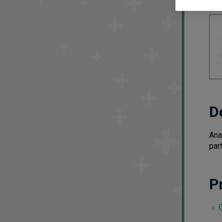
D
Ana
par
P