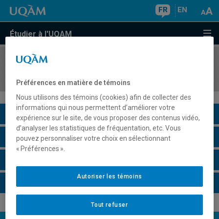
FR
EN
Étudier à l'UQAM
COURS
//
REL2214
Les évangiles : formations et formes littéraires
Préférences en matière de témoins
Nous utilisons des témoins (cookies) afin de collecter des
informations qui nous permettent d’améliorer votre
Description du cours
expérience sur le site, de vous proposer des contenus vidéo,
d’analyser les statistiques de fréquentation, etc. Vous
Horaire - Été 2026
pouvez personnaliser votre choix en sélectionnant
« Préférences ».
Horaire - Automne 2026
Autoriser les témoins
Horaire - Hiver 2027
Tout refuser