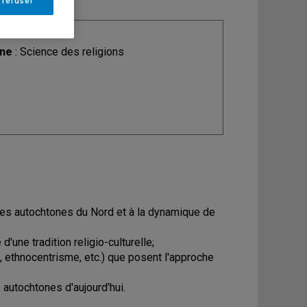
 refuser
ine
: Science des religions
les autochtones du Nord et à la dynamique de
une tradition religio-culturelle;
, ethnocentrisme, etc.) que posent l'approche
 autochtones d'aujourd'hui.