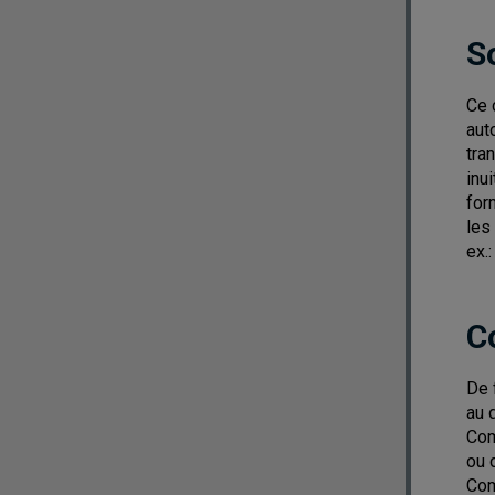
S
Ce 
aut
tra
inu
for
les
ex.
C
De 
au 
Com
ou 
Com