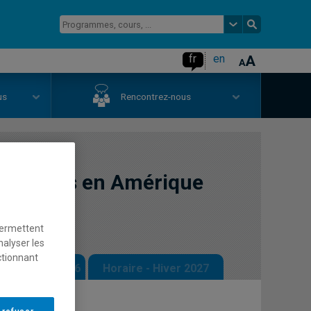
fr
en
us
Rencontrez-nous
ochtones en Amérique
permettent
nalyser les
ctionnant
 - Automne 2026
Horaire - Hiver 2027