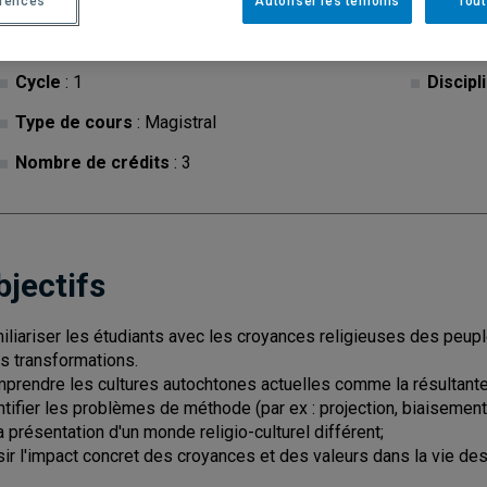
érences
Autoriser les témoins
Tout
Cycle
: 1
Discipl
Type de cours
: Magistral
Nombre de crédits
: 3
bjectifs
iliariser les étudiants avec les croyances religieuses des peup
rs transformations.
prendre les cultures autochtones actuelles comme la résultante d'
ntifier les problèmes de méthode (par ex : projection, biaisement
la présentation d'un monde religio-culturel différent;
sir l'impact concret des croyances et des valeurs dans la vie des