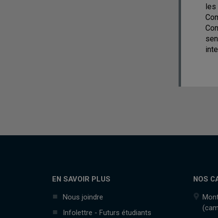
les
Com
Com
sen
inte
EN SAVOIR PLUS
NOS C
Nous joindre
Mont
(cam
Infolettre - Futurs étudiants