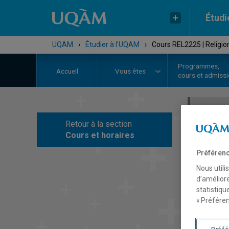
Étudi
UQAM
›
Étudier à l'UQAM
›
Cours REL2225 | Religi
Programmes,
Accueil
Vous êtes
cours et admiss
Retour à la section
C
Cours et horaires
Préférenc
Nous utili
d’améliore
statistiqu
« Préféren