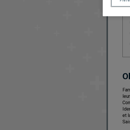
Préf
O
Fam
leu
Com
Ide
et 
Sai