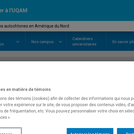
er à l'UQAM
ons autochtones en Amérique du Nord
Calendriers
Nos
campus
En savoir pl
ion
universitaires
OURS
//
REL2225
-
Religions aut
du Nord
es en matière de témoins
sons des témoins (cookies) afin de collecter des informations qui nous 
r votre expérience sur le site, de vous proposer des contenus vidéo, d’a
es de fréquentation, etc. Vous pouvez personnaliser votre choix en séle
Description
Horaire - Été 2026
Horaire
ces ».