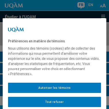
FR
EN
Étudier à l'UQAM
COURS
//
REL2226
Cosmologies et arts autochtones contemporains
Préférences en matière de témoins
Nous utilisons des témoins (cookies) afin de collecter des
informations qui nous permettent d’améliorer votre
Description du cours
expérience sur le site, de vous proposer des contenus vidéo,
d’analyser les statistiques de fréquentation, etc. Vous
Horaire - Été 2026
pouvez personnaliser votre choix en sélectionnant
« Préférences ».
Horaire - Automne 2026
Autoriser les témoins
Horaire - Hiver 2027
Tout refuser