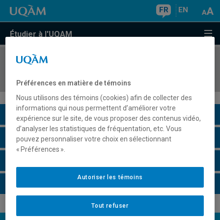
FR
EN
Étudier à l'UQAM
COURS
//
REL2254
Le pèlerinage
Préférences en matière de témoins
Nous utilisons des témoins (cookies) afin de collecter des
informations qui nous permettent d’améliorer votre
Description du cours
expérience sur le site, de vous proposer des contenus vidéo,
d’analyser les statistiques de fréquentation, etc. Vous
Horaire - Été 2026
pouvez personnaliser votre choix en sélectionnant
« Préférences ».
Horaire - Automne 2026
Autoriser les témoins
Horaire - Hiver 2027
Tout refuser