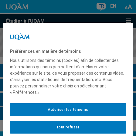
FR
EN
Étudier à l'UQAM
COURS
//
REL2302
Anthropologie des mythes bibliques
Préférences en matière de témoins
Nous utilisons des témoins (cookies) afin de collecter des
informations qui nous permettent d’améliorer votre
Description du cours
expérience sur le site, de vous proposer des contenus vidéo,
d’analyser les statistiques de fréquentation, etc. Vous
Horaire - Été 2026
pouvez personnaliser votre choix en sélectionnant
« Préférences ».
Horaire - Automne 2026
Autoriser les témoins
Horaire - Hiver 2027
Tout refuser