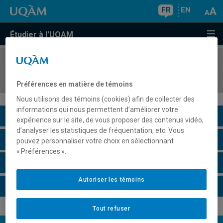
FR
EN
Étudier à l'UQAM
COURS
//
REL2303
Les philosophies juives anciennes
Préférences en matière de témoins
Nous utilisons des témoins (cookies) afin de collecter des
informations qui nous permettent d’améliorer votre
Description du cours
expérience sur le site, de vous proposer des contenus vidéo,
d’analyser les statistiques de fréquentation, etc. Vous
Horaire - Été 2026
pouvez personnaliser votre choix en sélectionnant
« Préférences ».
Horaire - Automne 2026
Autoriser les témoins
Horaire - Hiver 2027
Tout refuser