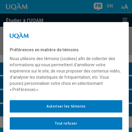
FR
EN
Étudier à l'UQAM
COURS
//
REL3551
Atelier d'intégration et d'interprétation
Préférences en matière de témoins
Nous utilisons des témoins (cookies) afin de collecter des
informations qui nous permettent d’améliorer votre
Description du cours
expérience sur le site, de vous proposer des contenus vidéo,
d’analyser les statistiques de fréquentation, etc. Vous
Horaire - Été 2026
pouvez personnaliser votre choix en sélectionnant
« Préférences ».
Horaire - Automne 2026
Autoriser les témoins
Horaire - Hiver 2027
Tout refuser