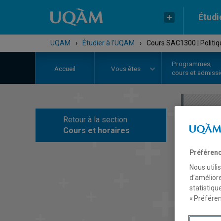
Étudi
UQAM
›
Étudier à l'UQAM
›
Cours SAC1300 | Politiq
Programmes,
Accueil
Vous êtes
cours et admiss
Retour à la section
C
Cours et horaires
Préférenc
Nous utili
d’améliore
statistiqu
« Préféren