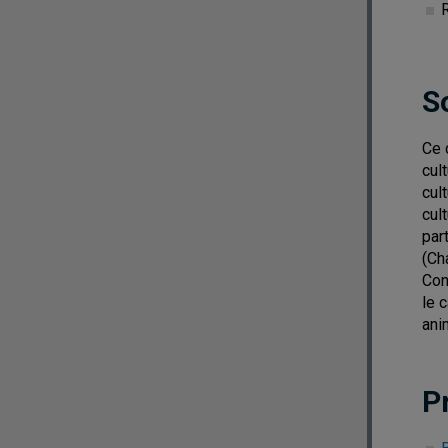
R
S
Ce 
cul
cul
cul
par
(Ch
Con
le 
ani
P