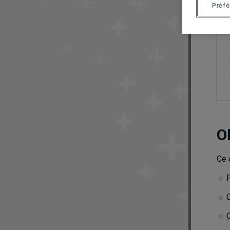
Préf
O
Ce 
F
C