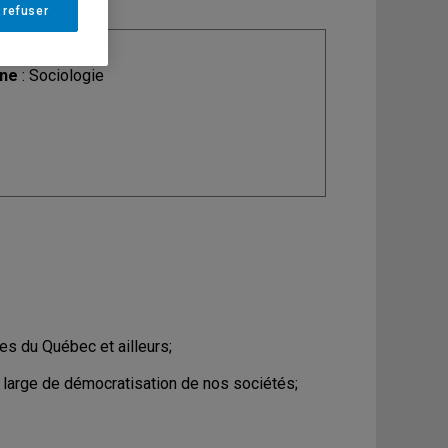
 refuser
ine
: Sociologie
les du Québec et ailleurs;
large de démocratisation de nos sociétés;