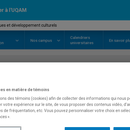
er à l'UQAM
ues et développement culturels
Calendriers
Nos
campus
En savoir pl
ion
universitaires
OURS
//
SAC1300
-
Politiques et
culturels
es en matière de témoins
sons des témoins (cookies) afin de collecter des informations qui nous 
r votre expérience sur le site, de vous proposer des contenus vidéo, d’a
es de fréquentation, etc. Vous pouvez personnaliser votre choix en séle
Description
Horaire - Été 2026
Horaire
ces ».