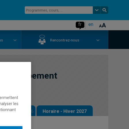
fr
en
us
Rencontrez-nous
 développement
permettent
nalyser les
ctionnant
 - Automne 2026
Horaire - Hiver 2027