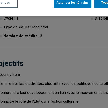
érences
Autoriser les témoins
Tout
Cycle
: 1
Discipl
Type de cours
: Magistral
Nombre de crédits
: 3
bjectifs
cours vise à :
amiliariser les étudiantes, étudiants avec les politiques culturel
Comprendre leur développement en lien avec le mouvement plus 
onnaitre le rôle de l'État dans l'action culturelle;