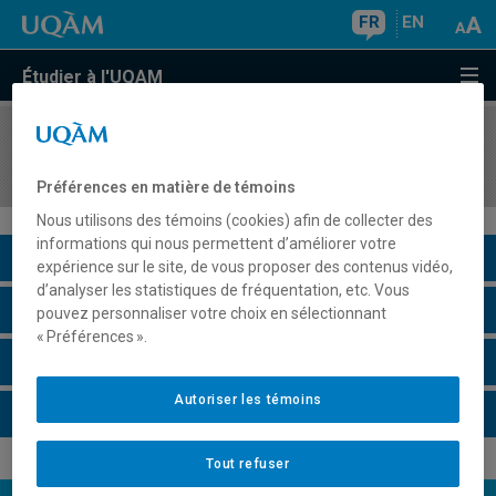
FR
EN
Étudier à l'UQAM
COURS
//
SAC3160
L'action culturelle dans les milieux de loisirs
Préférences en matière de témoins
Nous utilisons des témoins (cookies) afin de collecter des
informations qui nous permettent d’améliorer votre
Description du cours
expérience sur le site, de vous proposer des contenus vidéo,
d’analyser les statistiques de fréquentation, etc. Vous
Horaire - Été 2026
pouvez personnaliser votre choix en sélectionnant
« Préférences ».
Horaire - Automne 2026
Autoriser les témoins
Horaire - Hiver 2027
Tout refuser