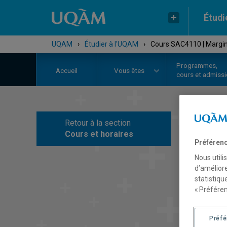
Étudi
UQAM
›
Étudier à l'UQAM
›
Cours SAC4110 | Margina
Programmes,
Accueil
Vous êtes
cours et admiss
Retour à la section
C
Cours et horaires
Préférenc
Nous utili
d’améliore
statistiqu
« Préféren
Préf