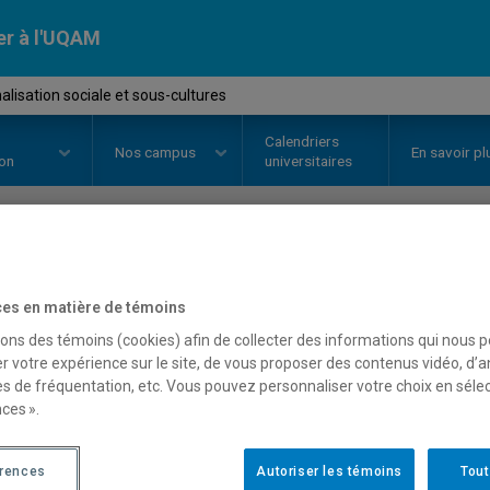
er à l'UQAM
lisation sociale et sous-cultures
Calendriers
Nos
campus
En savoir pl
ion
universitaires
OURS
//
SAC4110
-
Marginalisati
es en matière de témoins
cultures
sons des témoins (cookies) afin de collecter des informations qui nous 
r votre expérience sur le site, de vous proposer des contenus vidéo, d’a
es de fréquentation, etc. Vous pouvez personnaliser votre choix en séle
ces ».
Description
Horaire - Été 2026
Horaire
érences
Autoriser les témoins
Tout