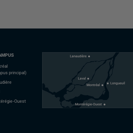
AMPUS
réal
pus principal)
udière
l
érégie-Ouest