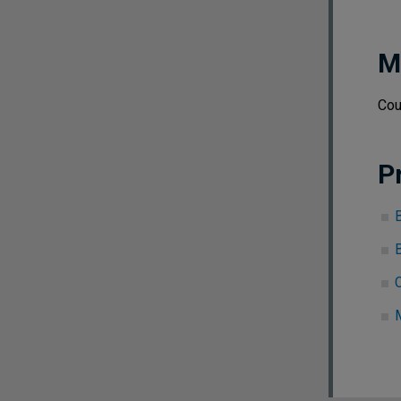
M
Cou
P
B
C