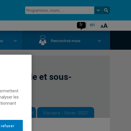
fr
en
us
Rencontrez-nous
on sociale et sous-
permettent
nalyser les
ctionnant
 - Automne 2026
Horaire - Hiver 2027
 refuser