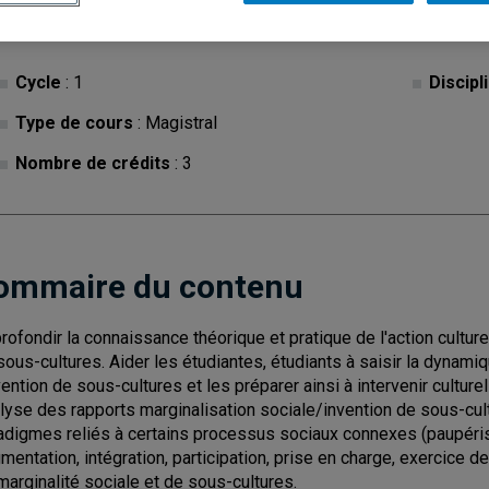
Cycle
: 1
Discipl
Type de cours
: Magistral
Nombre de crédits
: 3
ommaire du contenu
rofondir la connaissance théorique et pratique de l'action cultu
sous-cultures. Aider les étudiantes, étudiants à saisir la dynamiq
nvention de sous-cultures et les préparer ainsi à intervenir cult
lyse des rapports marginalisation sociale/invention de sous-cult
adigmes reliés à certains processus sociaux connexes (paupérisa
mentation, intégration, participation, prise en charge, exercice d
marginalité sociale et de sous-cultures.