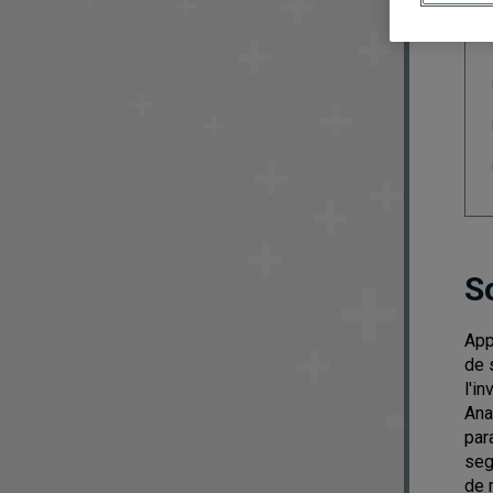
S
App
de 
l'i
Ana
par
seg
de 