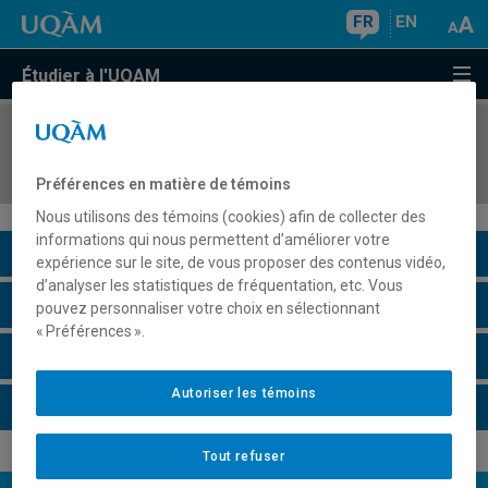
FR
EN
Étudier à l'UQAM
COURS
//
SCA7275
Météorologie et télédétection
Préférences en matière de témoins
Nous utilisons des témoins (cookies) afin de collecter des
informations qui nous permettent d’améliorer votre
Description du cours
expérience sur le site, de vous proposer des contenus vidéo,
d’analyser les statistiques de fréquentation, etc. Vous
Horaire - Été 2026
pouvez personnaliser votre choix en sélectionnant
« Préférences ».
Horaire - Automne 2026
Autoriser les témoins
Horaire - Hiver 2027
Tout refuser