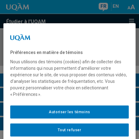
FR
EN
Étudier à l'UQAM
COURS
//
SCO1045
Introduction à la comptabilité et à la prise de
Préférences en matière de témoins
décisions
Nous utilisons des témoins (cookies) afin de collecter des
informations qui nous permettent d’améliorer votre
expérience sur le site, de vous proposer des contenus vidéo,
Description du cours
d’analyser les statistiques de fréquentation, etc. Vous
pouvez personnaliser votre choix en sélectionnant
Horaire - Été 2026
« Préférences ».
Horaire - Automne 2026
Autoriser les témoins
Horaire - Hiver 2027
Tout refuser