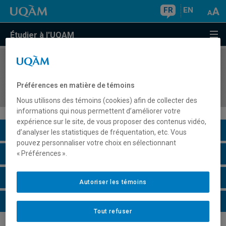
FR
EN
Étudier à l'UQAM
COURS
//
SCO1045
Introduction à la comptabilité et à la prise de
Préférences en matière de témoins
décisions
Nous utilisons des témoins (cookies) afin de collecter des
informations qui nous permettent d’améliorer votre
expérience sur le site, de vous proposer des contenus vidéo,
Description du cours
d’analyser les statistiques de fréquentation, etc. Vous
pouvez personnaliser votre choix en sélectionnant
Horaire - Été 2026
« Préférences ».
Horaire - Automne 2026
Autoriser les témoins
Horaire - Hiver 2027
Tout refuser