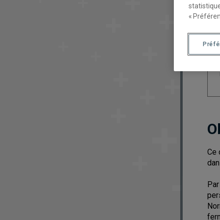
statistiqu
« Préféren
Préf
O
Ce 
dan
Par
per
Nor
fer