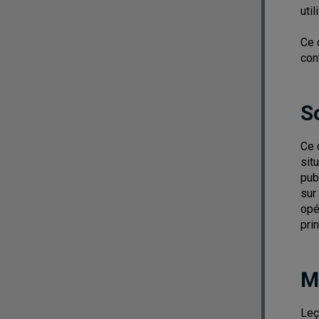
uti
Ce 
con
S
Ce 
sit
pub
sur
opé
pri
M
Leç