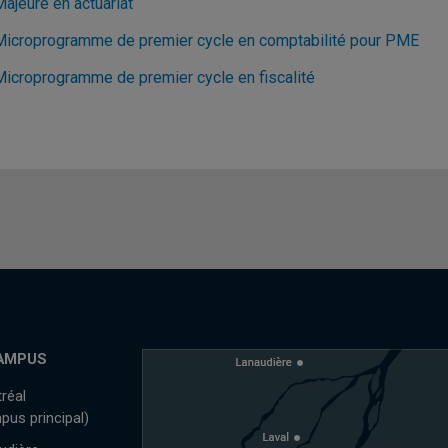
ajeure en actuariat
Microprogramme de premier cycle en comptabilité pour PME
Microprogramme de premier cycle en fiscalité
AMPUS
réal
pus principal)