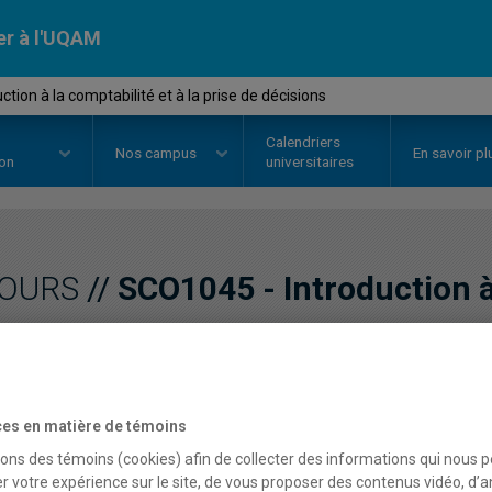
er à l'UQAM
tion à la comptabilité et à la prise de décisions
Calendriers
Nos
campus
En savoir pl
ion
universitaires
OURS
//
SCO1045
-
Introduction à
prise de décisions
Description
Horaire - Été 2026
Horaire
es en matière de témoins
sons des témoins (cookies) afin de collecter des informations qui nous 
r votre expérience sur le site, de vous proposer des contenus vidéo, d’a