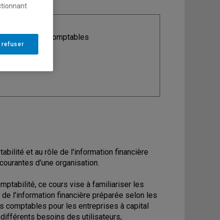
ctionnant
ine
: Sciences comptables
 refuser
abilité et au rôle de l'information financière
courantes d'une organisation.
ptabilité, ce cours vise à familiariser les
 de l'information financière préparée selon les
s comptables pour les entreprises à capital
différents besoins des utilisateurs,