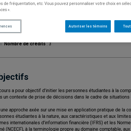
es de fréquentation, etc. Vous pouvez personnaliser votre choix en séle
ces ».
Cycle
: 1
Discipl
érences
Autoriser les témoins
Tout
Type de cours
: Magistral
Nombre de crédits
: 3
bjectifs
cours a pour objectif d'initier les personnes étudiantes à la compt
s un contexte de prise de décisions dans le cadre de situations 
 une approche axée sur une mise en application pratique de la com
sonnes étudiantes à la nature, aux caractéristiques et aux limites
mes internationales d'information financière (IFRS) et les Norme
mé (NCECF), à la terminologie propre au domaine comptable, aux 