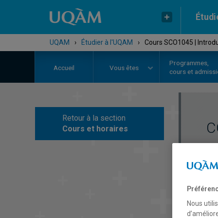
Étudi
UQAM
›
Étudier à l'UQAM
›
Cours SCO1045 | Introduc
Programmes,
Accueil
Vous êtes
cours et admiss
Retour à la section
C
Cours et horaires
Préférenc
Nous utili
d’améliore