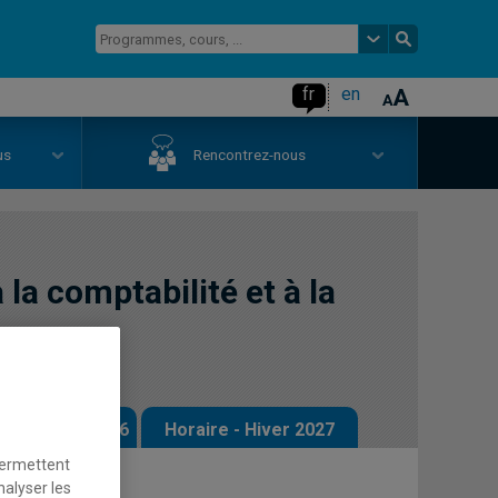
fr
en
us
Rencontrez-nous
 la comptabilité et à la
 - Automne 2026
Horaire - Hiver 2027
permettent
nalyser les