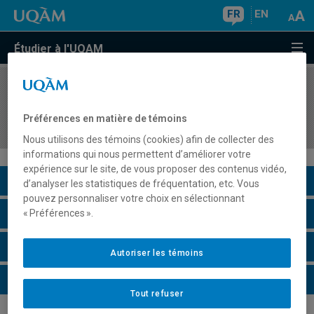
FR
EN
Étudier à l'UQAM
COURS
//
SCO1045
Introduction à la comptabilité et à la prise de
Préférences en matière de témoins
décisions
Nous utilisons des témoins (cookies) afin de collecter des
informations qui nous permettent d’améliorer votre
expérience sur le site, de vous proposer des contenus vidéo,
Description du cours
d’analyser les statistiques de fréquentation, etc. Vous
pouvez personnaliser votre choix en sélectionnant
Horaire - Été 2026
« Préférences ».
Horaire - Automne 2026
Autoriser les témoins
Horaire - Hiver 2027
Tout refuser