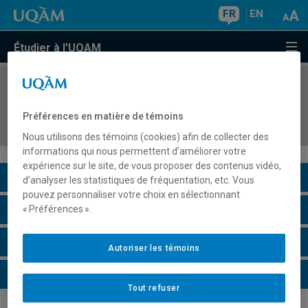
FR
EN
Étudier à l'UQAM
COURS
//
SCO1045
Introduction à la comptabilité et à la prise de
Préférences en matière de témoins
décisions
Nous utilisons des témoins (cookies) afin de collecter des
informations qui nous permettent d’améliorer votre
expérience sur le site, de vous proposer des contenus vidéo,
Description du cours
d’analyser les statistiques de fréquentation, etc. Vous
pouvez personnaliser votre choix en sélectionnant
Horaire - Été 2026
« Préférences ».
Horaire - Automne 2026
Autoriser les témoins
Horaire - Hiver 2027
Tout refuser