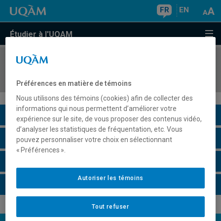
FR
EN
Étudier à l'UQAM
COURS
//
SCO1200
Introduction aux sciences comptables
Préférences en matière de témoins
Nous utilisons des témoins (cookies) afin de collecter des
informations qui nous permettent d’améliorer votre
Description du cours
expérience sur le site, de vous proposer des contenus vidéo,
d’analyser les statistiques de fréquentation, etc. Vous
Horaire - Été 2026
pouvez personnaliser votre choix en sélectionnant
« Préférences ».
Horaire - Automne 2026
Autoriser les témoins
Horaire - Hiver 2027
Tout refuser