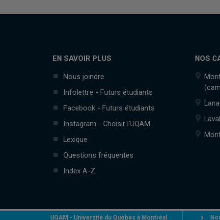
EN SAVOIR PLUS
NOS C
Nous joindre
Mont
(cam
Infolettre - Futurs étudiants
Lana
Facebook - Futurs étudiants
Lava
Instagram - Choisir l'UQAM
Mont
Lexique
Questions fréquentes
Index A-Z
UQAM - Université du Québec à Montréal
Nou