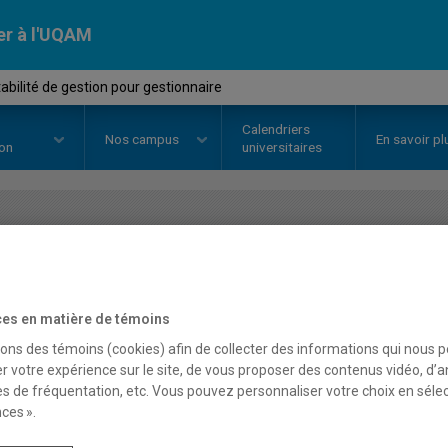
er à l'UQAM
ilité de gestion pour gestionnaire
Calendriers
Nos
campus
En savoir pl
ion
universitaires
OURS
//
SCO2003
-
Comptabilité 
gestionnaire
es en matière de témoins
sons des témoins (cookies) afin de collecter des informations qui nous 
r votre expérience sur le site, de vous proposer des contenus vidéo, d’a
Description
Horaire - Été 2026
Horaire
es de fréquentation, etc. Vous pouvez personnaliser votre choix en séle
ces ».