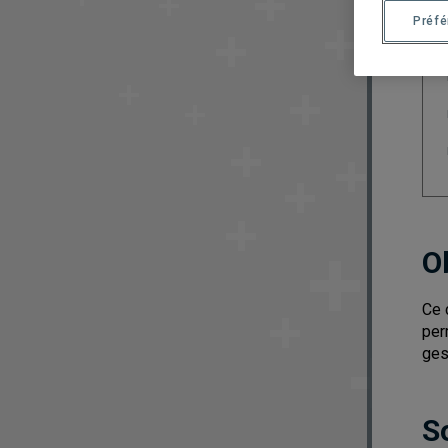
Préf
O
Ce 
per
ges
S