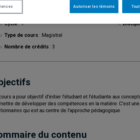
érences
Autoriser les témoins
Tout
Cycle
: 1
Discipl
Type de cours
: Magistral
Nombre de crédits
: 3
bjectifs
cours a pour objectif d'initier l'étudiant et l'étudiante aux conce
mettre de développer des compétences en la matière. C'est une
tionnaires qui est au centre de l'approche pédagogique.
ommaire du contenu