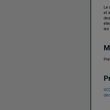
Le 
et 
des
élé
les
M
Pré
P
SCO
déc