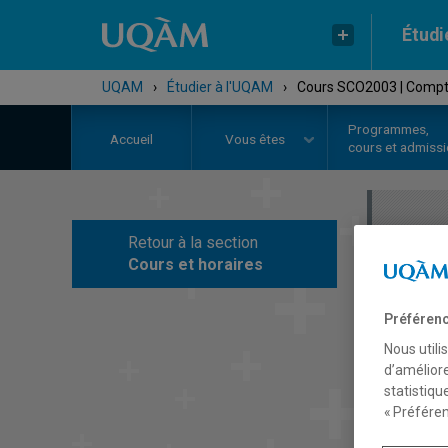
Étudi
UQAM
›
Étudier à l'UQAM
›
Cours SCO2003 | Comptab
Programmes,
Accueil
Vous êtes
cours et admiss
Retour à la section
C
Cours et horaires
Préférenc
Nous utili
d’améliore
statistiqu
« Préféren