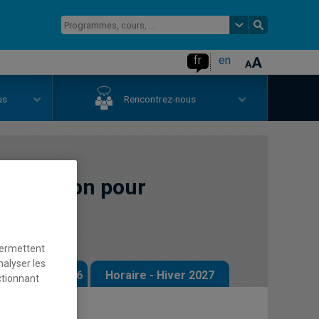
fr
en
us
Rencontrez-nous
de gestion pour
permettent
nalyser les
 - Automne 2026
Horaire - Hiver 2027
ctionnant