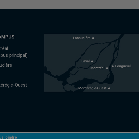
AMPUS
réal
pus principal)
udière
l
érégie-Ouest
s joindre