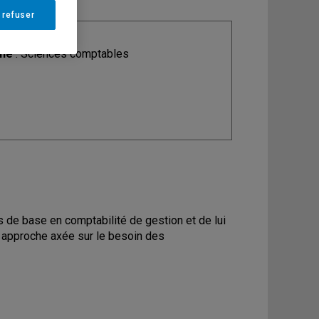
 refuser
ine
: Sciences comptables
pts de base en comptabilité de gestion et de lui
 approche axée sur le besoin des