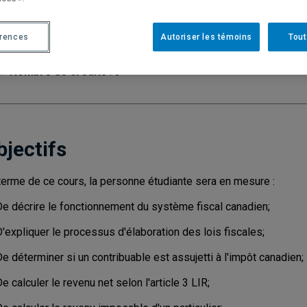
Cycle
: 1
Discipl
érences
Autoriser les témoins
Tout
Type de cours
: Magistral
Nombre de crédits
: 3
bjectifs
terme de ce cours, la personne étudiante sera en mesure :
De décrire le fonctionnement du système fiscal canadien;
'expliquer le processus d'élaboration des lois fiscales;
e déterminer si un contribuable est assujetti à l'impôt canadien;
e calculer le revenu net selon l'article 3 LIR;