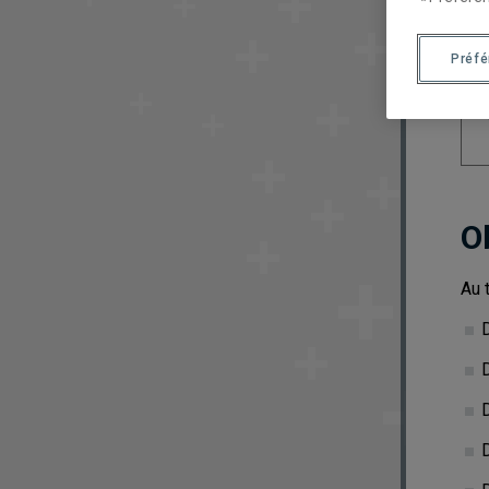
Préf
O
Au 
D
D
D