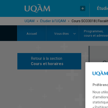
Étudi
UQAM
›
Étudier à l'UQAM
›
Cours SCO3018 | Fiscalit
Programmes,
Accueil
Vous êtes
cours et admiss
Retour à la section
C
Cours et horaires
Préférenc
Nous utili
d’améliore
statistiqu
« Préféren