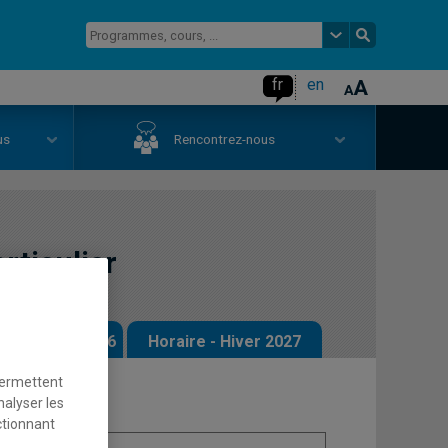
fr
en
us
Rencontrez-nous
articulier
 - Automne 2026
Horaire - Hiver 2027
permettent
nalyser les
ctionnant