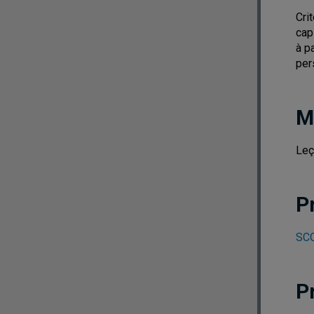
Cri
cap
à p
per
M
Leç
P
SCO
P