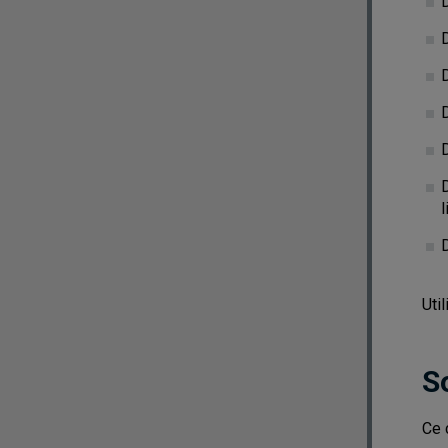
D
D
D
D
D
l
D
Uti
S
Ce 