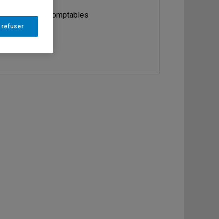
ine
: Sciences comptables
 refuser