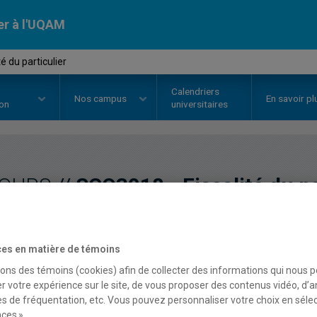
er à l'UQAM
é du particulier
Calendriers
Nos
campus
En savoir pl
ion
universitaires
OURS
//
SCO3018
-
Fiscalité du p
Description
Horaire - Été 2026
Horaire
es en matière de témoins
sons des témoins (cookies) afin de collecter des informations qui nous 
r votre expérience sur le site, de vous proposer des contenus vidéo, d’a
es de fréquentation, etc. Vous pouvez personnaliser votre choix en séle
ces ».