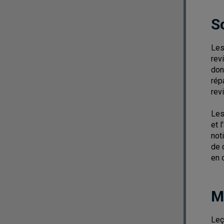
S
Les
rev
don
rép
rev
Les
et 
not
de 
en 
M
Leç