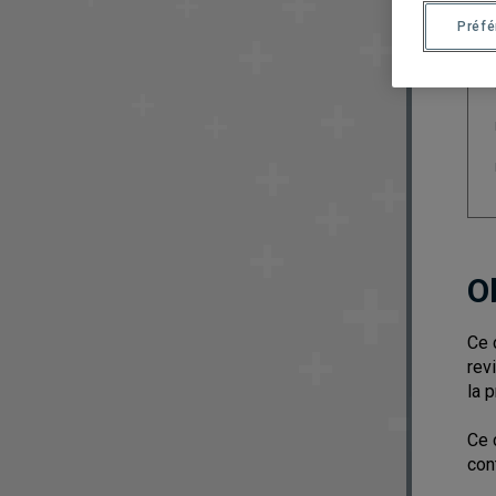
Préf
O
Ce 
rev
la 
Ce 
con