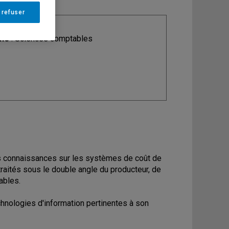
 refuser
ine
: Sciences comptables
es connaissances sur les systèmes de coût de
raités sous le double angle du producteur, de
tables.
chnologies d'information pertinentes à son