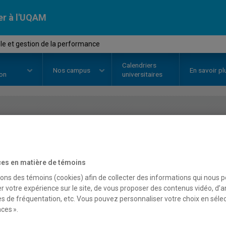
er à l'UQAM
le et gestion de la performance
Calendriers
Nos
campus
En savoir pl
ion
universitaires
OURS
//
SCO4011
-
Contrôle et ge
performance
es en matière de témoins
sons des témoins (cookies) afin de collecter des informations qui nous 
r votre expérience sur le site, de vous proposer des contenus vidéo, d’a
Description
Horaire - Été 2026
Horaire
es de fréquentation, etc. Vous pouvez personnaliser votre choix en séle
ces ».