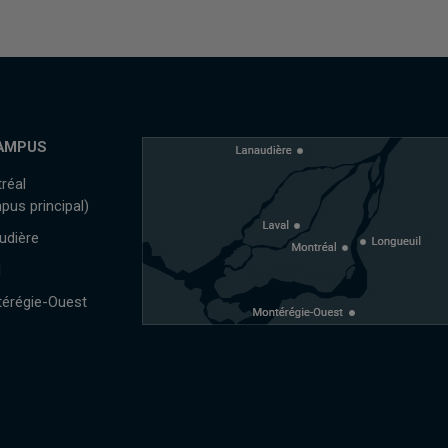
AMPUS
réal
pus principal)
udière
l
érégie-Ouest