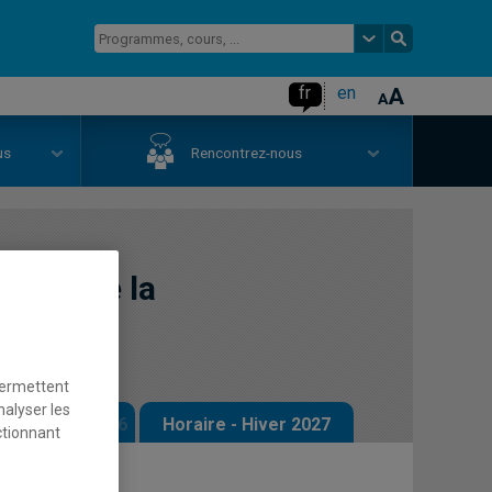
fr
en
us
Rencontrez-nous
stion de la
permettent
nalyser les
 - Automne 2026
Horaire - Hiver 2027
ctionnant