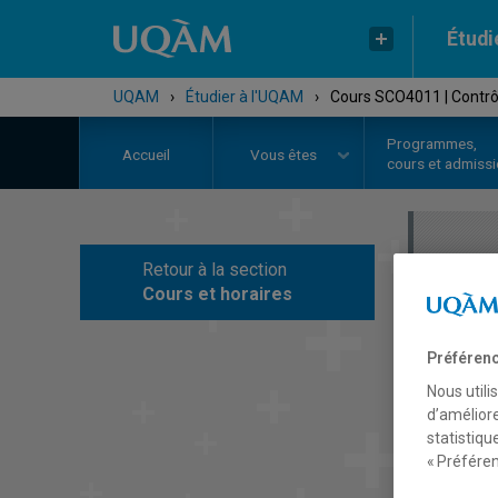
Étudi
UQAM
›
Étudier à l'UQAM
›
Cours SCO4011 | Contrô
Programmes,
Accueil
Vous êtes
cours et admiss
Retour à la section
C
Cours et horaires
Préférenc
Nous utili
d’améliore
statistiqu
« Préféren