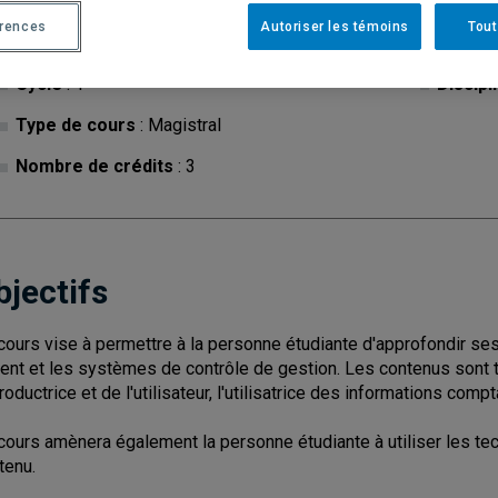
érences
Autoriser les témoins
Tout
Cycle
: 1
Discipl
Type de cours
: Magistral
Nombre de crédits
: 3
bjectifs
cours vise à permettre à la personne étudiante d'approfondir s
ient et les systèmes de contrôle de gestion. Les contenus sont t
productrice et de l'utilisateur, l'utilisatrice des informations comp
cours amènera également la personne étudiante à utiliser les te
tenu.