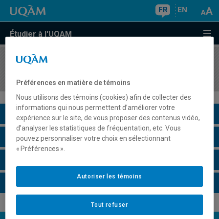
FR
EN
Étudier à l'UQAM
COURS
//
SCO6011
Comptabilité de gestion: une approche intégrée
Préférences en matière de témoins
Nous utilisons des témoins (cookies) afin de collecter des
informations qui nous permettent d’améliorer votre
Description du cours
expérience sur le site, de vous proposer des contenus vidéo,
d’analyser les statistiques de fréquentation, etc. Vous
Horaire - Été 2026
pouvez personnaliser votre choix en sélectionnant
« Préférences ».
Horaire - Automne 2026
Autoriser les témoins
Horaire - Hiver 2027
Tout refuser