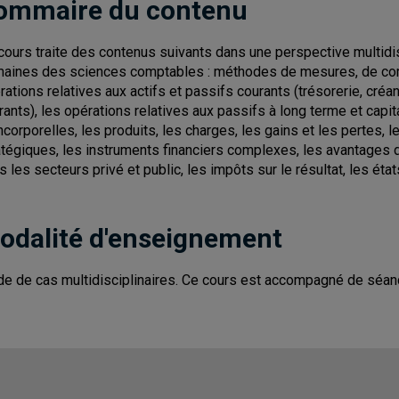
ommaire du contenu
cours traite des contenus suivants dans une perspective multidisc
aines des sciences comptables : méthodes de mesures, de comp
rations relatives aux actifs et passifs courants (trésorerie, cré
rants), les opérations relatives aux passifs à long terme et capi
incorporelles, les produits, les charges, les gains et les pertes, l
atégiques, les instruments financiers complexes, les avantages d
s les secteurs privé et public, les impôts sur le résultat, les éta
odalité d'enseignement
de de cas multidisciplinaires. Ce cours est accompagné de séanc