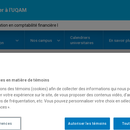
er à l'UQAM
ion en comptabilité financière I
Calendriers
Nos
campus
En savoir pl
ion
universitaires
OURS
//
SCO7311
-
Intégration e
es en matière de témoins
financière I
sons des témoins (cookies) afin de collecter des informations qui nous 
r votre expérience sur le site, de vous proposer des contenus vidéo, d’a
es de fréquentation, etc. Vous pouvez personnaliser votre choix en séle
ces ».
Description
Horaire - Été 2026
Horaire
érences
Autoriser les témoins
Tout