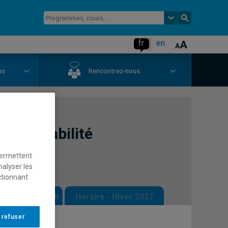
fr
en
us
Rencontrez-nous
n comptabilité
permettent
nalyser les
ctionnant
 - Automne 2026
Horaire - Hiver 2027
 refuser