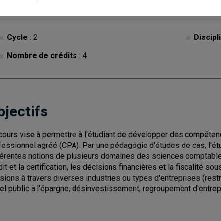
Cycle
: 2
Discipl
Nombre de crédits
: 4
bjectifs
cours vise à permettre à l'étudiant de développer des compéte
fessionnel agréé (CPA). Par une pédagogie d'études de cas, l'étu
férentes notions de plusieurs domaines des sciences comptables,
dit et la certification, les décisions financières et la fiscalité so
sions à travers diverses industries ou types d'entreprises (rest
el public à l'épargne, désinvestissement, regroupement d'entrep