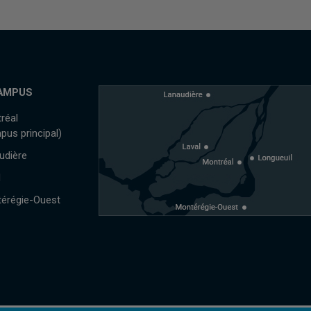
AMPUS
réal
pus principal)
udière
l
érégie-Ouest