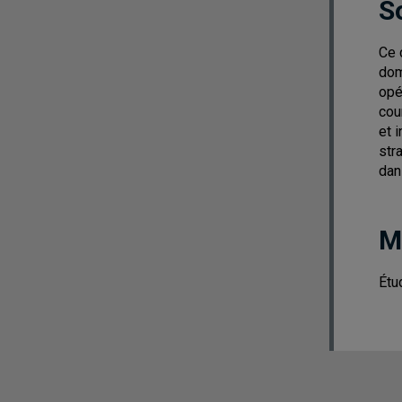
S
Ce 
dom
opé
cou
et 
str
dan
M
Étu