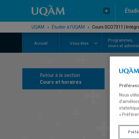
Étudi
UQAM
›
Étudier à l'UQAM
›
Cours SCO7311 | Intégrat
Programmes,
Accueil
Vous êtes
cours et admiss
Retour à la section
C
Cours et horaires
Préférenc
Nous utili
d’améliore
statistiqu
« Préféren
Préf