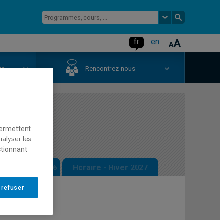
fr
en
us
Rencontrez-nous
gées
permettent
nalyser les
ctionnant
 - Automne 2026
Horaire - Hiver 2027
 refuser