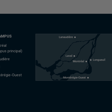
AMPUS
réal
pus principal)
udière
l
érégie-Ouest