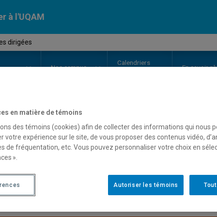
er à l'UQAM
es dirigées
Calendriers
Nos
campus
En savoir pl
ion
universitaires
es en matière de témoins
OURS
//
SCO7400
-
Lectures diri
sons des témoins (cookies) afin de collecter des informations qui nous 
r votre expérience sur le site, de vous proposer des contenus vidéo, d’a
es de fréquentation, etc. Vous pouvez personnaliser votre choix en séle
ces ».
Description
Horaire - Été 2026
Horaire
érences
Autoriser les témoins
Tout