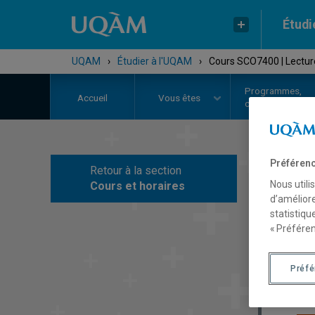
Étudi
UQAM
›
Étudier à l'UQAM
›
Cours SCO7400 | Lectur
Programmes,
Accueil
Vous êtes
cours et admiss
Préférenc
Retour à la section
C
Nous utili
Cours et horaires
d’améliore
statistiqu
« Préféren
Préf