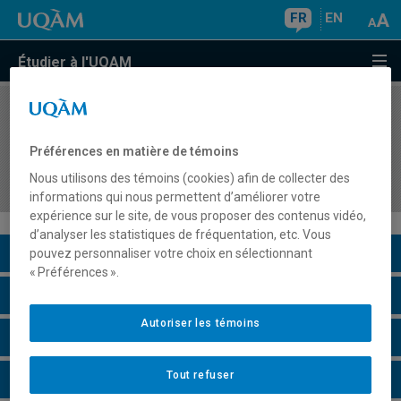
FR
EN
Étudier à l'UQAM
COURS
//
SCO7410
Évaluation, reddition de comptes et
Préférences en matière de témoins
communication de la performance sociale des
Nous utilisons des témoins (cookies) afin de collecter des
organisations
informations qui nous permettent d’améliorer votre
expérience sur le site, de vous proposer des contenus vidéo,
d’analyser les statistiques de fréquentation, etc. Vous
Description du cours
pouvez personnaliser votre choix en sélectionnant
« Préférences ».
Horaire - Été 2026
Autoriser les témoins
Horaire - Automne 2026
Tout refuser
Horaire - Hiver 2027