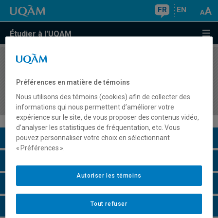
FR
EN
Étudier à l'UQAM
COURS
//
SCO7410
Évaluation, reddition de comptes et
Préférences en matière de témoins
communication de la performance sociale des
Nous utilisons des témoins (cookies) afin de collecter des
organisations
informations qui nous permettent d’améliorer votre
expérience sur le site, de vous proposer des contenus vidéo,
d’analyser les statistiques de fréquentation, etc. Vous
Description du cours
pouvez personnaliser votre choix en sélectionnant
« Préférences ».
Horaire - Été 2026
Autoriser les témoins
Horaire - Automne 2026
Tout refuser
Horaire - Hiver 2027