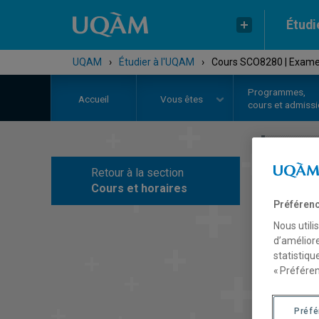
Étudi
UQAM
›
Étudier à l'UQAM
›
Cours SCO8280 | Examen
Programmes,
Accueil
Vous êtes
cours et admiss
Retour à la section
C
Cours et horaires
Préférenc
Nous utili
d’améliore
statistiqu
« Préféren
Préf