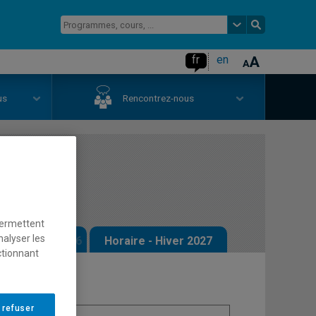
fr
en
us
Rencontrez-nous
 fraude
permettent
nalyser les
 - Automne 2026
Horaire - Hiver 2027
ctionnant
 refuser