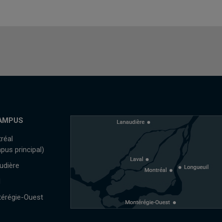
AMPUS
réal
pus principal)
udière
l
érégie-Ouest