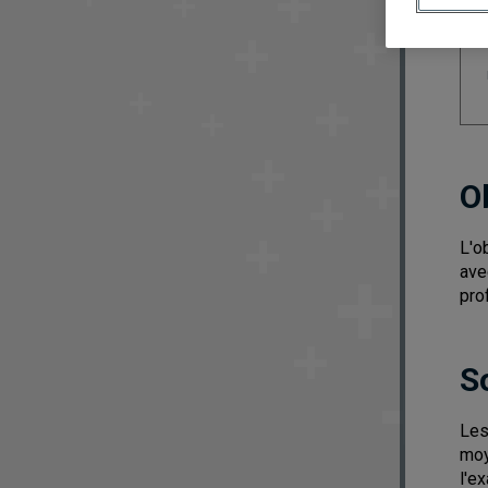
O
L'o
ave
pro
S
Les
moy
l'e