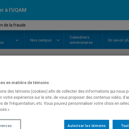
er à l'UQAM
 de la fraude
Calendriers
Nos
campus
En savoir pl
ion
universitaires
OURS
//
SCO8280
-
Examen de la
es en matière de témoins
sons des témoins (cookies) afin de collecter des informations qui nous 
r votre expérience sur le site, de vous proposer des contenus vidéo, d’a
Description
Horaire - Été 2026
Horaire
es de fréquentation, etc. Vous pouvez personnaliser votre choix en séle
ces ».
érences
Autoriser les témoins
Tout