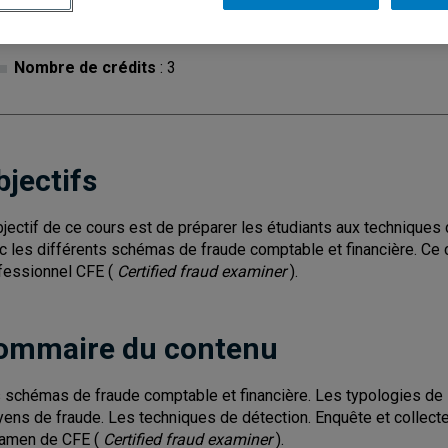
Cycle
: 2
Discipl
Nombre de crédits
: 3
bjectifs
bjectif de ce cours est de préparer les étudiants aux techniques 
c les différents schémas de fraude comptable et financière. Ce co
fessionnel CFE (
Certified fraud examiner
).
ommaire du contenu
 schémas de fraude comptable et financière. Les typologies de l
ens de fraude. Les techniques de détection. Enquête et collecte
xamen de CFE (
Certified fraud examiner
).