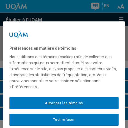
FR
EN
Étudier à l'UQAM
COURS
//
SCO8701
Fondements de la préparation des états
Préférences en matière de témoins
financiers
Nous utilisons des témoins (cookies) afin de collecter des
informations qui nous permettent d’améliorer votre
expérience sur le site, de vous proposer des contenus vidéo,
Description du cours
d’analyser les statistiques de fréquentation, etc. Vous
pouvez personnaliser votre choix en sélectionnant
Horaire - Été 2026
« Préférences ».
Horaire - Automne 2026
Autoriser les témoins
Horaire - Hiver 2027
Tout refuser