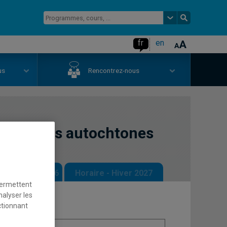
fr
en
us
Rencontrez-nous
smologies autochtones
 - Automne 2026
Horaire - Hiver 2027
permettent
nalyser les
ctionnant