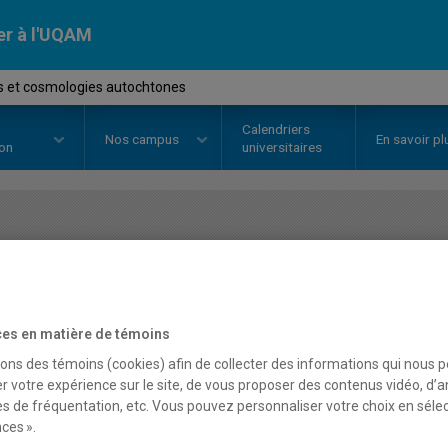
er à l'UQAM
s et cosmologies autochtones
Calendriers
Nos
campus
En savoir pl
ion
universitaires
OURS
//
SCS2227
-
Savoirs et co
es en matière de témoins
Description
Horaire - Été 2026
Horaire
sons des témoins (cookies) afin de collecter des informations qui nous 
r votre expérience sur le site, de vous proposer des contenus vidéo, d’a
es de fréquentation, etc. Vous pouvez personnaliser votre choix en séle
ces ».