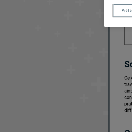
Préf
S
Ce 
tra
ain
con
pra
dif