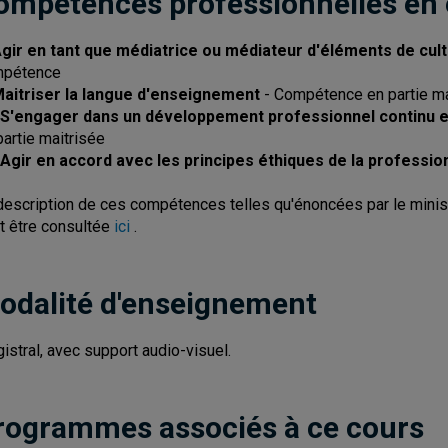
ompétences professionnelles en
Agir en tant que médiatrice ou médiateur d'éléments de cul
mpétence
Maitriser la langue d'enseignement
- Compétence en partie ma
 S'engager dans un développement professionnel continu et
partie maitrisée
 Agir en accord avec les principes éthiques de la professio
description de ces compétences telles qu'énoncées par le minist
t être consultée
ici
.
odalité d'enseignement
istral, avec support audio-visuel.
rogrammes associés à ce cours