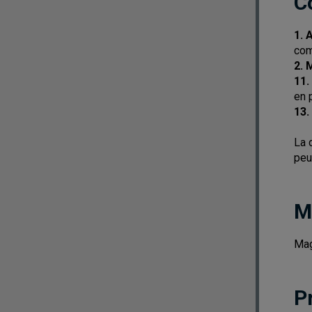
C
1. 
co
2. 
11.
en 
13.
La 
peu
M
Mag
P