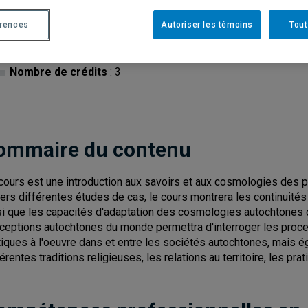
Cycle
: 1
Discipl
érences
Autoriser les témoins
Tout
Type de cours
: Magistral
Nombre de crédits
: 3
ommaire du contenu
cours est une introduction aux savoirs et aux cosmologies des 
vers différentes études de cas, le cours montrera les continuités e
si que les capacités d'adaptation des cosmologies autochtones 
ceptions autochtones du monde permettra d'interroger les proce
tiques à l'oeuvre dans et entre les sociétés autochtones, mais
férentes traditions religieuses, les relations au territoire, les p