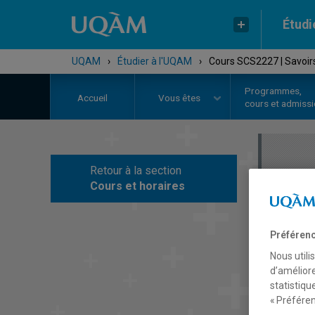
Étudi
UQAM
›
Étudier à l'UQAM
›
Cours SCS2227 | Savoir
Programmes,
Accueil
Vous êtes
cours et admiss
Retour à la section
C
Cours et horaires
Préférenc
Nous utili
d’améliore
statistiqu
« Préféren