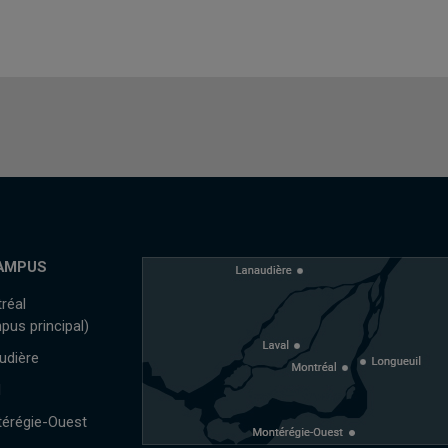
AMPUS
réal
pus principal)
udière
l
érégie-Ouest