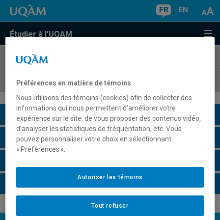
FR
EN
Étudier à l'UQAM
COURS
//
SCS2227
Savoirs et cosmologies autochtones
Préférences en matière de témoins
Nous utilisons des témoins (cookies) afin de collecter des
informations qui nous permettent d’améliorer votre
Description du cours
expérience sur le site, de vous proposer des contenus vidéo,
d’analyser les statistiques de fréquentation, etc. Vous
Horaire - Été 2026
pouvez personnaliser votre choix en sélectionnant
« Préférences ».
Horaire - Automne 2026
Autoriser les témoins
Horaire - Hiver 2027
Tout refuser