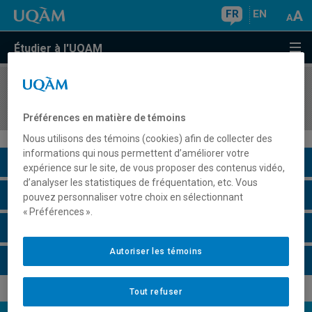
FR
EN
Étudier à l'UQAM
COURS
//
SCT1082
Cartographie géologique et géomatique
Préférences en matière de témoins
Nous utilisons des témoins (cookies) afin de collecter des
informations qui nous permettent d’améliorer votre
Description du cours
expérience sur le site, de vous proposer des contenus vidéo,
d’analyser les statistiques de fréquentation, etc. Vous
Horaire - Été 2026
pouvez personnaliser votre choix en sélectionnant
« Préférences ».
Horaire - Automne 2026
Autoriser les témoins
Horaire - Hiver 2027
Tout refuser