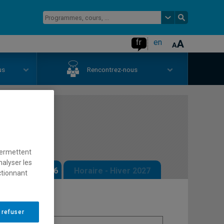
fr
en
us
Rencontrez-nous
gie
permettent
nalyser les
 - Automne 2026
Horaire - Hiver 2027
ctionnant
 refuser