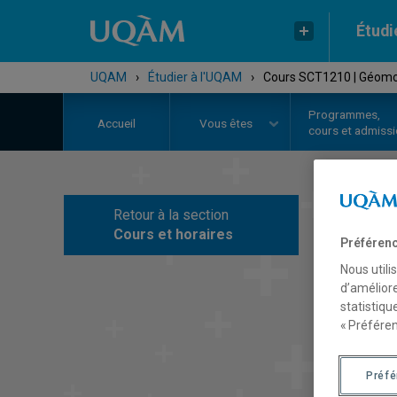
Étudi
UQAM
›
Étudier à l'UQAM
›
Cours SCT1210 | Géomo
Programmes,
Accueil
Vous êtes
cours et admiss
Retour à la section
C
Cours et horaires
Préférenc
Nous utili
d’améliore
statistiqu
« Préféren
Préf