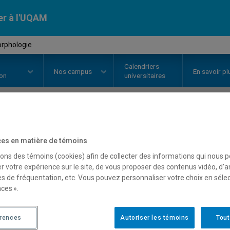
er à l'UQAM
rphologie
Calendriers
Nos
campus
En savoir pl
ion
universitaires
OURS
//
SCT1210
-
Géomorpholo
es en matière de témoins
sons des témoins (cookies) afin de collecter des informations qui nous 
r votre expérience sur le site, de vous proposer des contenus vidéo, d’a
Description
Horaire - Été 2026
Horaire
es de fréquentation, etc. Vous pouvez personnaliser votre choix en séle
ces ».
érences
Autoriser les témoins
Tout