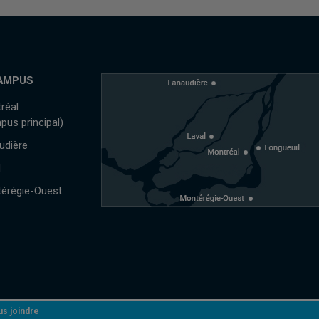
AMPUS
réal
pus principal)
udière
l
érégie-Ouest
s joindre