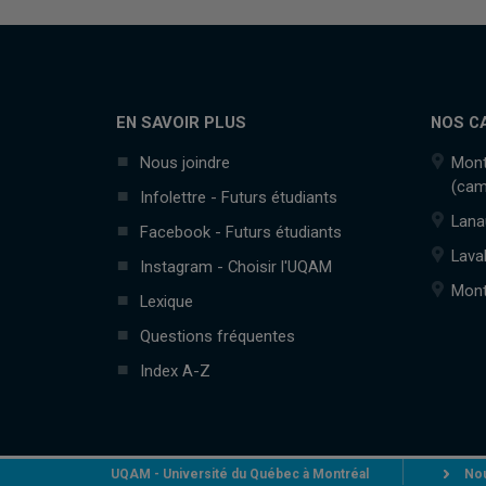
EN SAVOIR PLUS
NOS C
Nous joindre
Mont
(cam
Infolettre - Futurs étudiants
Lana
Facebook - Futurs étudiants
Lava
Instagram - Choisir l'UQAM
Mont
Lexique
Questions fréquentes
Index A-Z
UQAM - Université du Québec à Montréal
Nou