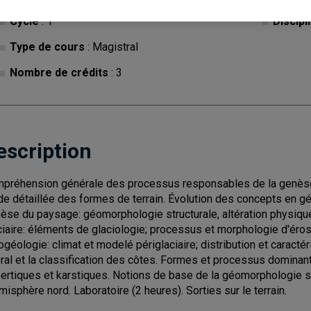
Cycle
: 1
Discipl
Type de cours
: Magistral
Nombre de crédits
: 3
escription
préhension générale des processus responsables de la genès
de détaillée des formes de terrain. Évolution des concepts en 
èse du paysage: géomorphologie structurale, altération physiqu
ciaire: éléments de glaciologie; processus et morphologie d'éros
ogéologie: climat et modelé périglaciaire; distribution et caract
toral et la classification des côtes. Formes et processus domina
ertiques et karstiques. Notions de base de la géomorphologie
émisphère nord. Laboratoire (2 heures). Sorties sur le terrain.