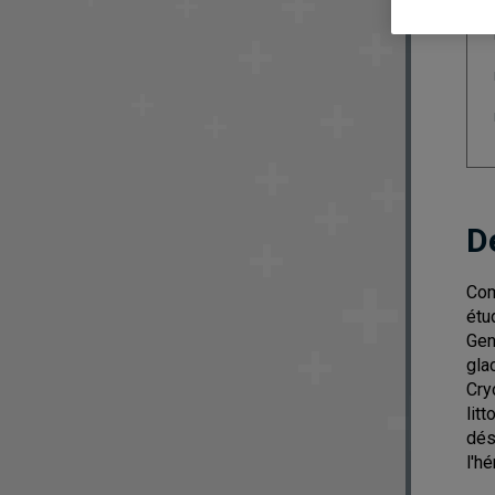
D
Com
étu
Gen
gla
Cry
lit
dés
l'h