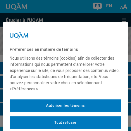
FR
EN
Étudier à l'UQAM
COURS
//
SCT1912
Histoire de la Terre et de la Vie
Préférences en matière de témoins
Nous utilisons des témoins (cookies) afin de collecter des
informations qui nous permettent d’améliorer votre
Description du cours
expérience sur le site, de vous proposer des contenus vidéo,
d’analyser les statistiques de fréquentation, etc. Vous
Horaire - Été 2026
pouvez personnaliser votre choix en sélectionnant
« Préférences ».
Horaire - Automne 2026
Autoriser les témoins
Horaire - Hiver 2027
Tout refuser