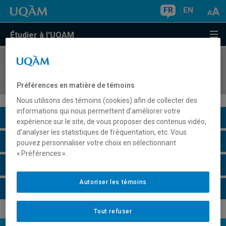
FR
EN
Étudier à l'UQAM
COURS
//
SCT4320
Océanographie
Préférences en matière de témoins
Nous utilisons des témoins (cookies) afin de collecter des
informations qui nous permettent d’améliorer votre
Description du cours
expérience sur le site, de vous proposer des contenus vidéo,
d’analyser les statistiques de fréquentation, etc. Vous
Horaire - Été 2026
pouvez personnaliser votre choix en sélectionnant
« Préférences ».
Horaire - Automne 2026
Autoriser les témoins
Horaire - Hiver 2027
Tout refuser