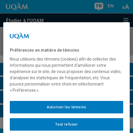
FR
EN
Étudier à l'UQAM
COURS
//
SCT5901
Techniques d'exploration minière
Préférences en matière de témoins
Nous utilisons des témoins (cookies) afin de collecter des
informations qui nous permettent d’améliorer votre
Description du cours
expérience sur le site, de vous proposer des contenus vidéo,
d’analyser les statistiques de fréquentation, etc. Vous
Horaire - Été 2026
pouvez personnaliser votre choix en sélectionnant
« Préférences ».
Horaire - Automne 2026
Autoriser les témoins
Horaire - Hiver 2027
Tout refuser