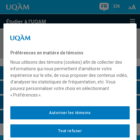
FR
EN
Étudier à l'UQAM
COURS
//
SCT6320
Hydrologie
Préférences en matière de témoins
Nous utilisons des témoins (cookies) afin de collecter des
informations qui nous permettent d’améliorer votre
Description du cours
expérience sur le site, de vous proposer des contenus vidéo,
d’analyser les statistiques de fréquentation, etc. Vous
Horaire - Été 2026
pouvez personnaliser votre choix en sélectionnant
« Préférences ».
Horaire - Automne 2026
Autoriser les témoins
Horaire - Hiver 2027
Tout refuser