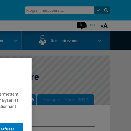
fr
en
us
Rencontrez-nous
uaternaire
permettent
 - Automne 2026
Horaire - Hiver 2027
nalyser les
ctionnant
 refuser