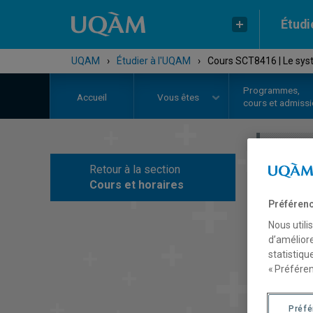
Étudi
UQAM
›
Étudier à l'UQAM
›
Cours SCT8416 | Le sys
Programmes,
Accueil
Vous êtes
cours et admiss
Retour à la section
C
Cours et horaires
Préférenc
Nous utili
d’améliore
statistiqu
« Préféren
Préf