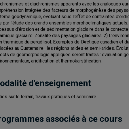
chronismes et diachronismes apparents avec les analogues euro
préhension intégrée des facteurs de morphogénèse des paysa
tème géodynamique, évoluant sous l'effet de contraintes d'ordre
te par l'étude des grands ensembles morphoclimatiques actuels.
cessus d'érosion et de sédimentation glaciaire dans le contexte
amique glaciaire. Zonalité des paysages glaciaires. 2) L'environne
an thermique du pergélisol. Exemples de l'Arctique canadien et 
lacées au Quaternaire : les régions arides et semi-arides. Évolu
ects de géomorphologie appliquée seront traités : évaluation 
ironnementaux, aridification et thermokarstification.
odalité d'enseignement
ties sur le terrain, travaux pratiques et séminaire.
rogrammes associés à ce cours