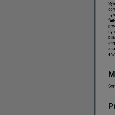
Syn
com
sys
fai
pro
dyn
bil
eng
asp
env
M
Sor
P