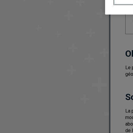
O
Le 
géo
S
La 
mod
abo
de 