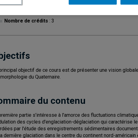
Cycle
: 2
Discipl
Nombre de crédits
: 3
bjectifs
principal objectif de ce cours est de présenter une vision globale
morphologie du Quaternaire.
ommaire du contenu
première partie s'intéresse à l'amorce des fluctuations climatiq
ulation des cycles d'englaciation-déglaciation qui caractérise 
rdées par l'étude des enregistrements sédimentaires documenta
la dernière glaciation dans le centre du continent nord-américain 