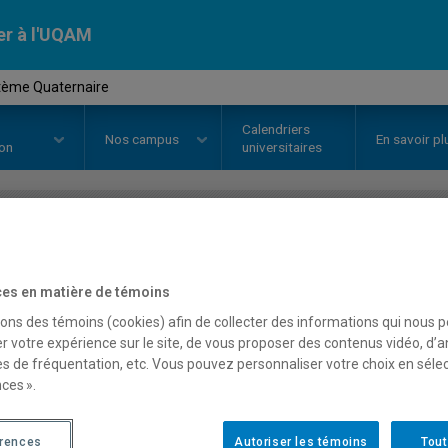
er à l'UQAM
tème Quaternaire
Calendriers
Nos
campus
En savoir pl
ion
universitaires
OURS
//
SCT8416
-
Le système Q
es en matière de témoins
sons des témoins (cookies) afin de collecter des informations qui nous 
Description
Horaire - Été 2026
Horaire
r votre expérience sur le site, de vous proposer des contenus vidéo, d’a
es de fréquentation, etc. Vous pouvez personnaliser votre choix en séle
ces ».
érences
Autoriser les témoins
Tout