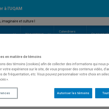
er à l'UQAM
imaginaire et culture I
Calendriers
Nos
campus
En savoir pl
ion
universitaires
es en matière de témoins
OURS
//
SEM8850
-
Signes, imagin
sons des témoins (cookies) afin de collecter des informations qui nous 
r votre expérience sur le site, de vous proposer des contenus vidéo, d’a
es de fréquentation, etc. Vous pouvez personnaliser votre choix en séle
ces ».
Description
Horaire - Été 2026
Horaire
érences
Autoriser les témoins
Tout