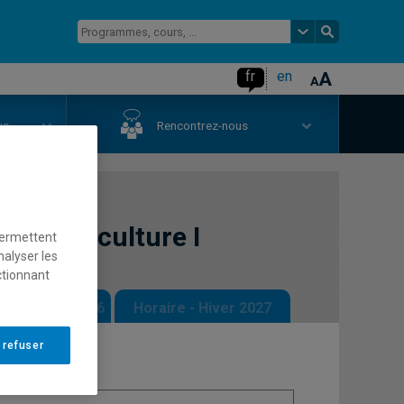
fr
en
us
Rencontrez-nous
aire et culture I
permettent
nalyser les
ctionnant
 - Automne 2026
Horaire - Hiver 2027
 refuser