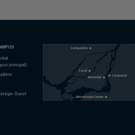
AMPUS
réal
pus principal)
udière
l
érégie-Ouest