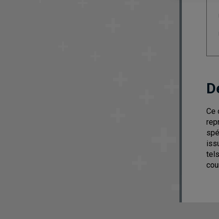
D
Ce 
rep
spé
iss
tel
cou