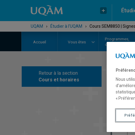
Étudi
UQAM
›
Étudier à l'UQAM
›
Cours SEM8850 | Signes, 
Programmes,
Accueil
Vous êtes
cours et admiss
Préférenc
Retour à la section
C
Cours et horaires
Nous utili
d’améliore
statistiqu
« Préféren
Préf