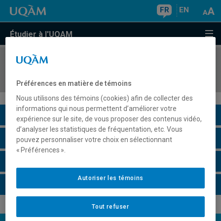
FR
EN
Étudier à l'UQAM
COURS
//
SEM940X
Séminaire à contenu variable
Préférences en matière de témoins
Nous utilisons des témoins (cookies) afin de collecter des
informations qui nous permettent d’améliorer votre
Description du cours
expérience sur le site, de vous proposer des contenus vidéo,
d’analyser les statistiques de fréquentation, etc. Vous
Horaire - Été 2026
pouvez personnaliser votre choix en sélectionnant
« Préférences ».
Horaire - Automne 2026
Autoriser les témoins
Horaire - Hiver 2027
Tout refuser