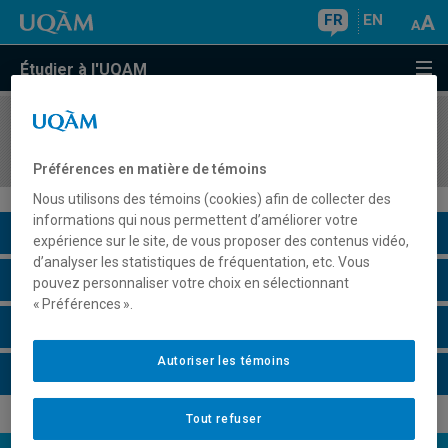
FR
EN
Étudier à l'UQAM
COURS
//
SEM940X
Séminaire à contenu variable
Préférences en matière de témoins
Nous utilisons des témoins (cookies) afin de collecter des
informations qui nous permettent d’améliorer votre
Description du cours
expérience sur le site, de vous proposer des contenus vidéo,
d’analyser les statistiques de fréquentation, etc. Vous
Horaire - Été 2026
pouvez personnaliser votre choix en sélectionnant
« Préférences ».
Horaire - Automne 2026
Autoriser les témoins
Horaire - Hiver 2027
Tout refuser