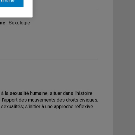
 refuser
ine
: Sexologie
à la sexualité humaine; situer dans l'histoire
re l'apport des mouvements des droits civiques,
exualités; s'initier à une approche réflexive