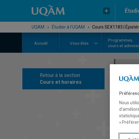
Étudi
UQAM
›
Étudier à l'UQAM
›
Cours SEX1183 | Épistémo
Programmes,
Accueil
Vous êtes
cours et admiss
Retour à la section
C
Cours et horaires
Préférenc
Nous utili
d’améliore
statistiqu
« Préféren