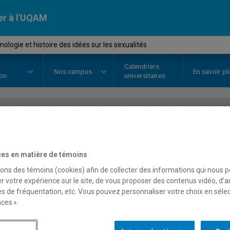
er à l'UQAM
logie et histoire des idées sur les sexualités
Calendriers
Nos
campus
En savoir pl
ion
universitaires
OURS
//
SEX1183
-
Épistémologie 
sur les sexualités
es en matière de témoins
sons des témoins (cookies) afin de collecter des informations qui nous 
r votre expérience sur le site, de vous proposer des contenus vidéo, d’a
es de fréquentation, etc. Vous pouvez personnaliser votre choix en séle
Description
Horaire - Été 2026
Horaire
ces ».