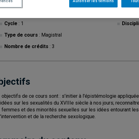
érences
Autoriser les témoins
Tout
Cycle
: 1
Discipl
Type de cours
: Magistral
Nombre de crédits
: 3
bjectifs
 objectifs de ce cours sont : s'initier à l'épistémologie appliquée 
 idées sur les sexualités du XVIIIe siècle à nos jours; reconnaît
 femmes et des minorités sexuelles sur les idées entourant les s
l'intervention et de la recherche sexologique.