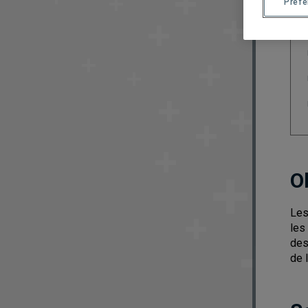
Préf
O
Les
les
des
de 