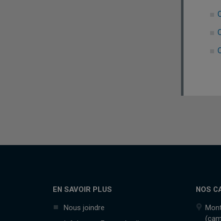
C
C
EN SAVOIR PLUS
NOS C
Nous joindre
Mont
(cam