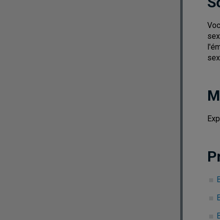
S
Voc
sex
l'é
sex
M
Exp
P