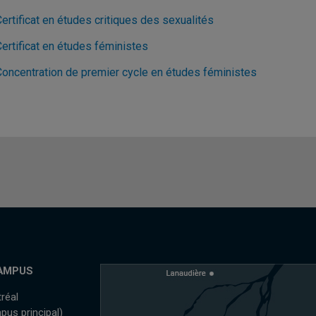
ertificat en études critiques des sexualités
ertificat en études féministes
Concentration de premier cycle en études féministes
AMPUS
réal
pus principal)