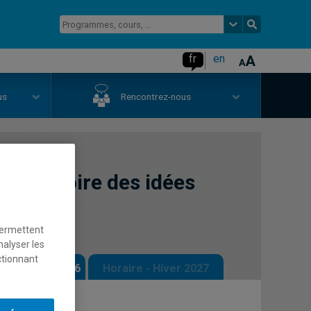
fr
en
us
Rencontrez-nous
et histoire des idées
permettent
nalyser les
ctionnant
 - Automne 2026
Horaire - Hiver 2027