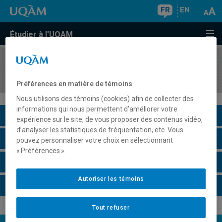
FR
EN
Étudier à l'UQAM
COURS
//
SEX1310
Méthodologie qualitative en sexologie
Préférences en matière de témoins
Nous utilisons des témoins (cookies) afin de collecter des
informations qui nous permettent d’améliorer votre
Description du cours
expérience sur le site, de vous proposer des contenus vidéo,
d’analyser les statistiques de fréquentation, etc. Vous
Horaire - Été 2026
pouvez personnaliser votre choix en sélectionnant
« Préférences ».
Horaire - Automne 2026
Autoriser les témoins
Horaire - Hiver 2027
Tout refuser