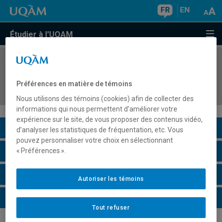
FR
EN
Étudier à l'UQAM
COURS
//
SEX2250
Planification d'interventions sexologiques à
Préférences en matière de témoins
visée éducative, préventive et promotionnelle II
Nous utilisons des témoins (cookies) afin de collecter des
informations qui nous permettent d’améliorer votre
expérience sur le site, de vous proposer des contenus vidéo,
Description du cours
d’analyser les statistiques de fréquentation, etc. Vous
pouvez personnaliser votre choix en sélectionnant
Horaire - Été 2026
« Préférences ».
Horaire - Automne 2026
Autoriser les témoins
Horaire - Hiver 2027
Tout refuser