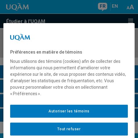
FR
EN
Étudier à l'UQAM
COURS
//
SEX3383
Sexualités, genres et féminismes
Préférences en matière de témoins
Nous utilisons des témoins (cookies) afin de collecter des
informations qui nous permettent d’améliorer votre
Description du cours
expérience sur le site, de vous proposer des contenus vidéo,
d’analyser les statistiques de fréquentation, etc. Vous
Horaire - Été 2026
pouvez personnaliser votre choix en sélectionnant
« Préférences ».
Horaire - Automne 2026
Autoriser les témoins
Horaire - Hiver 2027
Tout refuser