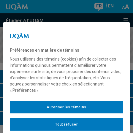
FR
EN
Étudier à l'UQAM
COURS
//
SEX8351
Séminaire d'approfondissement de l'approche
Préférences en matière de témoins
systémique en thérapie sexuelle
Nous utilisons des témoins (cookies) afin de collecter des
informations qui nous permettent d’améliorer votre
expérience sur le site, de vous proposer des contenus vidéo,
Description du cours
d’analyser les statistiques de fréquentation, etc. Vous
pouvez personnaliser votre choix en sélectionnant
Horaire - Été 2026
« Préférences ».
Horaire - Automne 2026
Autoriser les témoins
Horaire - Hiver 2027
Tout refuser