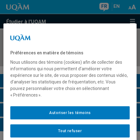
FR
EN
Étudier à l'UQAM
COURS
//
SHM4020
Homosexualité: régulation sociale et
Préférences en matière de témoins
problématiques d'intervention
Nous utilisons des témoins (cookies) afin de collecter des
informations qui nous permettent d’améliorer votre
expérience sur le site, de vous proposer des contenus vidéo,
Description du cours
d’analyser les statistiques de fréquentation, etc. Vous
pouvez personnaliser votre choix en sélectionnant
Horaire - Été 2026
« Préférences ».
Horaire - Automne 2026
Autoriser les témoins
Horaire - Hiver 2027
Tout refuser