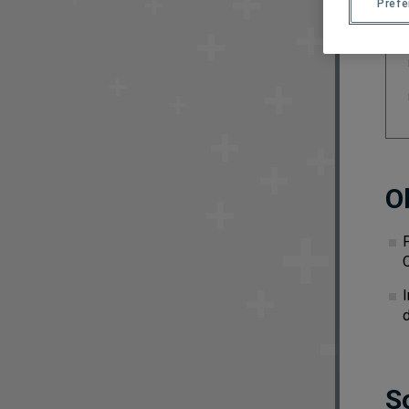
Préf
O
F
I
S