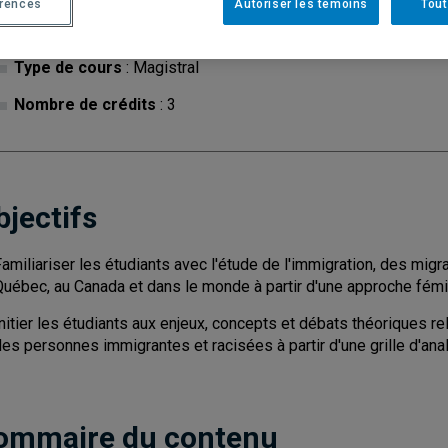
érences
Autoriser les témoins
Tout
Cycle
: 1
Discipl
Type de cours
: Magistral
Nombre de crédits
: 3
bjectifs
amiliariser les étudiants avec l'étude de l'immigration, des migr
Québec, au Canada et dans le monde à partir d'une approche fémin
nitier les étudiants aux enjeux, concepts et débats théoriques re
des personnes immigrantes et racisées à partir d'une grille d'an
ommaire du contenu