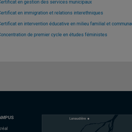
Certificat en gestion des services municipaux
ertificat en immigration et relations interethniques
ertificat en intervention éducative en milieu familial et communa
Concentration de premier cycle en études féministes
AMPUS
réal