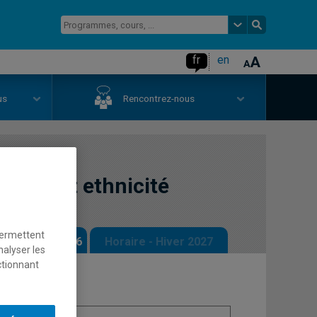
fr
en
us
Rencontrez-nous
ation et ethnicité
permettent
 - Automne 2026
Horaire - Hiver 2027
nalyser les
ctionnant