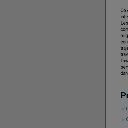
Ce 
int
Les
cor
mig
con
tra
tra
l'a
ser
dan
P
C
C