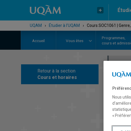
Étudi
UQAM
›
Étudier à l'UQAM
›
Cours SOC1061 | Genre, 
Programmes,
Accueil
Vous êtes
cours et admiss
Retour à la section
C
Cours et horaires
Préférenc
Nous utili
d’améliore
statistiqu
« Préféren