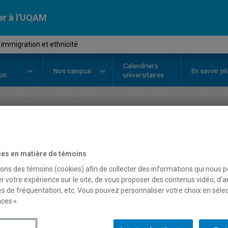
er à l'UQAM
immigration et ethnicité
Calendriers
Nos
campus
En savoir pl
ion
universitaires
OURS
//
SOC1061
-
Genre, immigr
es en matière de témoins
sons des témoins (cookies) afin de collecter des informations qui nous 
Description
Horaire - Été 2026
Horaire
r votre expérience sur le site, de vous proposer des contenus vidéo, d’a
es de fréquentation, etc. Vous pouvez personnaliser votre choix en séle
ces ».