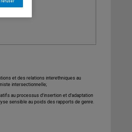
 refuser
ine
: Sociologie
ations et des relations interethniques au
iste intersectionnelle;
latifs au processus d'insertion et d'adaptation
alyse sensible au poids des rapports de genre.