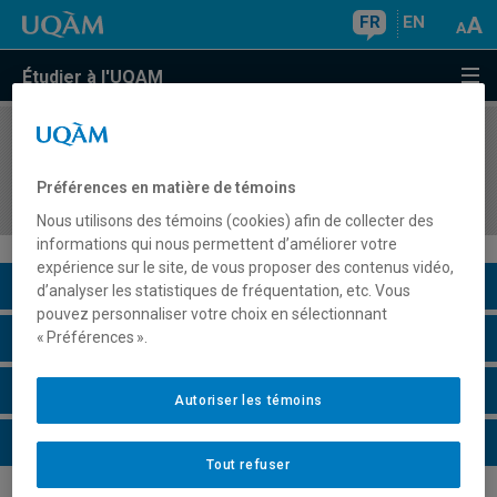
FR
EN
Étudier à l'UQAM
COURS
//
SOC1400
Dynamique des problèmes sociaux
Préférences en matière de témoins
contemporains
Nous utilisons des témoins (cookies) afin de collecter des
informations qui nous permettent d’améliorer votre
expérience sur le site, de vous proposer des contenus vidéo,
Description du cours
d’analyser les statistiques de fréquentation, etc. Vous
pouvez personnaliser votre choix en sélectionnant
Horaire - Été 2026
« Préférences ».
Horaire - Automne 2026
Autoriser les témoins
Horaire - Hiver 2027
Tout refuser