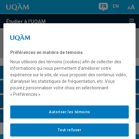
FR
EN
Étudier à l'UQAM
COURS
//
SOC2053
Études féministes des sciences
Préférences en matière de témoins
Nous utilisons des témoins (cookies) afin de collecter des
informations qui nous permettent d’améliorer votre
Description du cours
expérience sur le site, de vous proposer des contenus vidéo,
d’analyser les statistiques de fréquentation, etc. Vous
Horaire - Été 2026
pouvez personnaliser votre choix en sélectionnant
« Préférences ».
Horaire - Automne 2026
Autoriser les témoins
Horaire - Hiver 2027
Tout refuser