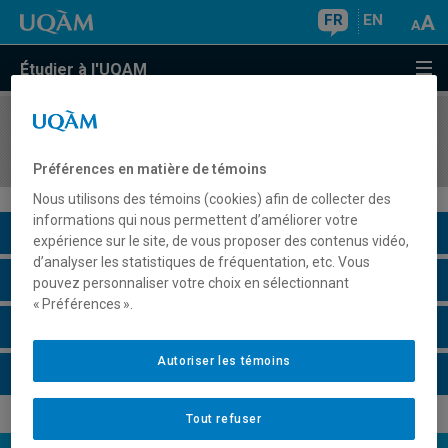
FR
EN
Étudier à l'UQAM
COURS
//
SOC2065
Sociologie des rapports Nord-Sud
Préférences en matière de témoins
Nous utilisons des témoins (cookies) afin de collecter des
informations qui nous permettent d’améliorer votre
Description du cours
expérience sur le site, de vous proposer des contenus vidéo,
d’analyser les statistiques de fréquentation, etc. Vous
Horaire - Été 2026
pouvez personnaliser votre choix en sélectionnant
« Préférences ».
Horaire - Automne 2026
Autoriser les témoins
Horaire - Hiver 2027
Tout refuser